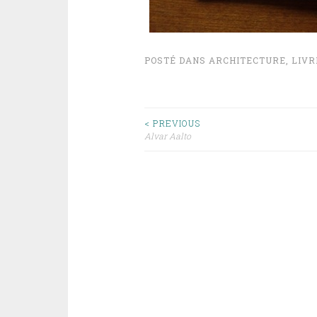
POSTÉ DANS
ARCHITECTURE
,
LIVR
NAVIGATION
< PREVIOUS
Alvar Aalto
DES
ARTICLES