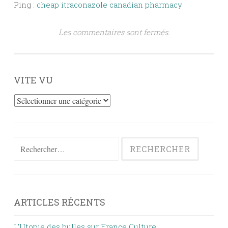
Ping :
cheap itraconazole canadian pharmacy
Les commentaires sont fermés.
VITE VU
Vite
vu
Rechercher :
ARTICLES RÉCENTS
L’Utopie des bulles sur France Culture