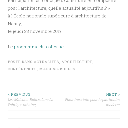
Participation au colloque « Construire en composite
pour l’architecture, quelle actualité aujourd’hui? »
à l’École nationale supérieure d’architecture de
Nancy,
le jeudi 23 novembre 2017
Le
programme du colloque
POSTÉ DANS
ACTUALITÉS
,
ARCHITECTURE
,
CONFÉRENCES
,
MAISONS-BULLES
NAVIGATION
< PREVIOUS
NEXT >
Les Maisons-Bulles dans La
Futur incertain pour le patrimoine
DES
Fabrique urbaine,
moderne
ARTICLES