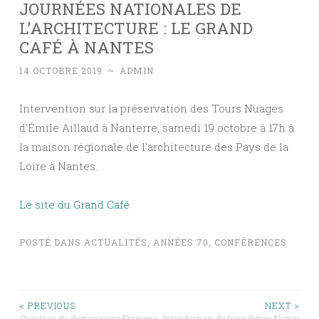
JOURNÉES NATIONALES DE
L’ARCHITECTURE : LE GRAND
CAFÉ À NANTES
14 OCTOBRE 2019
~
ADMIN
Intervention sur la préservation des Tours Nuages
d’Émile Aillaud à Nanterre, samedi 19 octobre à 17h à
la maison régionale de l’architecture des Pays de la
Loire à Nantes.
Le site du Grand Café
POSTÉ DANS
ACTUALITÉS
,
ANNÉES 70
,
CONFÉRENCES
NAVIGATION
< PREVIOUS
NEXT >
Parution du dictionnaire François
Introduction du livre Béton Nature