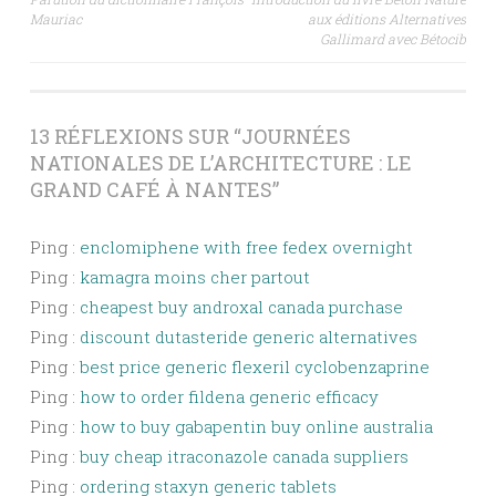
DES
Mauriac
aux éditions Alternatives
Gallimard avec Bétocib
ARTICLES
13 RÉFLEXIONS SUR “
JOURNÉES
NATIONALES DE L’ARCHITECTURE : LE
GRAND CAFÉ À NANTES
”
Ping :
enclomiphene with free fedex overnight
Ping :
kamagra moins cher partout
Ping :
cheapest buy androxal canada purchase
Ping :
discount dutasteride generic alternatives
Ping :
best price generic flexeril cyclobenzaprine
Ping :
how to order fildena generic efficacy
Ping :
how to buy gabapentin buy online australia
Ping :
buy cheap itraconazole canada suppliers
Ping :
ordering staxyn generic tablets