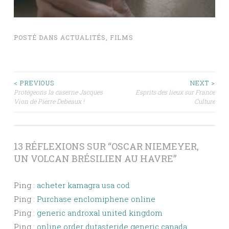
POSTÉ DANS
ACTUALITÉS
,
FILMS
NAVIGATION
< PREVIOUS
NEXT >
Protégeons la caserne Jacques
Esprits des lieux sur France
DES
Vion de Pierre Debeaux !
Culture
ARTICLES
13 RÉFLEXIONS SUR “
OSCAR NIEMEYER,
UN VOLCAN BRÉSILIEN AU HAVRE
”
Ping :
acheter kamagra usa cod
Ping :
Purchase enclomiphene online
Ping :
generic androxal united kingdom
Ping :
online order dutasteride generic canada