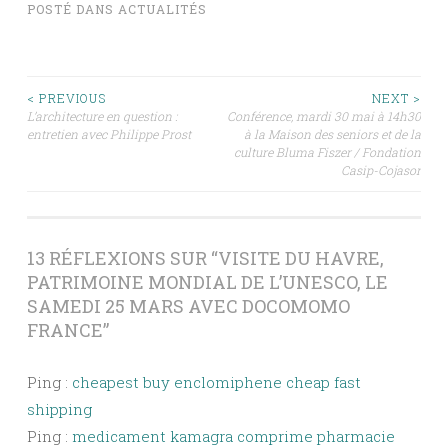
POSTÉ DANS
ACTUALITÉS
NAVIGATION
< PREVIOUS
NEXT >
L’architecture en question :
Conférence, mardi 30 mai à 14h30
DES
entretien avec Philippe Prost
à la Maison des seniors et de la
culture Bluma Fiszer / Fondation
ARTICLES
Casip-Cojasor
13 RÉFLEXIONS SUR “
VISITE DU HAVRE,
PATRIMOINE MONDIAL DE L’UNESCO, LE
SAMEDI 25 MARS AVEC DOCOMOMO
FRANCE
”
Ping :
cheapest buy enclomiphene cheap fast
shipping
Ping :
medicament kamagra comprime pharmacie